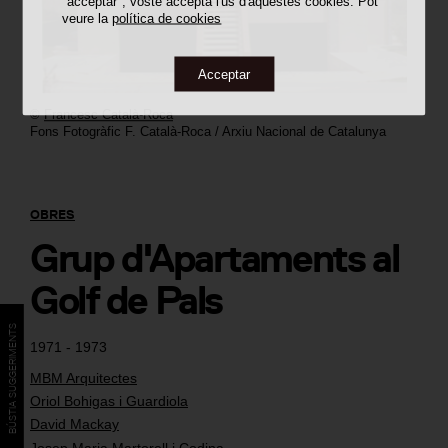
"acceptar", vostè accepta l'ús d'aquestes cookies. Pot
veure la
política de cookies
Acceptar
©
Francesc Català-Roca
Fons Fotogràfic F. Català-Roca / Arxiu Nacional de Catalunya
OBRES
Grup d'Apartaments al
Golf de Pals
BÚSTIA SUGGERIMENTS
1971 - 1973
MBM Arquitectes
Oriol Bohigas i Guardiola
David Mackay
Josep Maria Martorell i Codina