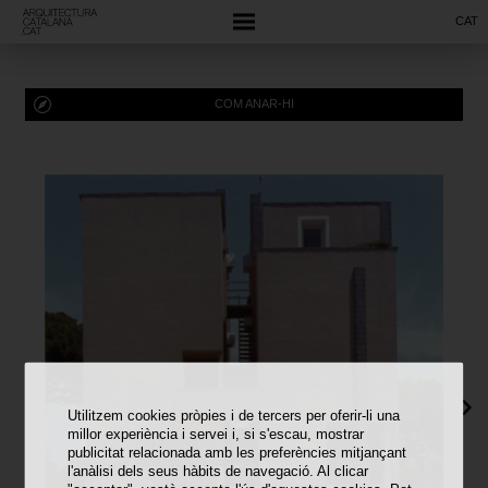
CAT
COM ANAR-HI
Utilitzem cookies pròpies i de tercers per oferir-li una
millor experiència i servei i, si s'escau, mostrar
publicitat relacionada amb les preferències mitjançant
l'anàlisi dels seus hàbits de navegació. Al clicar