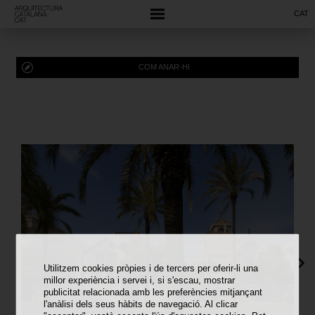
CAT
COM ANAR-HI
Utilitzem cookies pròpies i de tercers per oferir-li una
millor experiència i servei i, si s'escau, mostrar
publicitat relacionada amb les preferències mitjançant
l'anàlisi dels seus hàbits de navegació. Al clicar