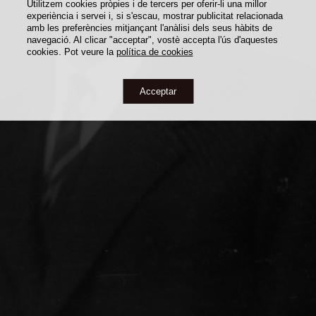
Utilitzem cookies pròpies i de tercers per oferir-li una millor
experiència i servei i, si s'escau, mostrar publicitat relacionada
amb les preferències mitjançant l'anàlisi dels seus hàbits de
navegació. Al clicar "acceptar", vostè accepta l'ús d'aquestes
cookies. Pot veure la
política de cookies
Acceptar