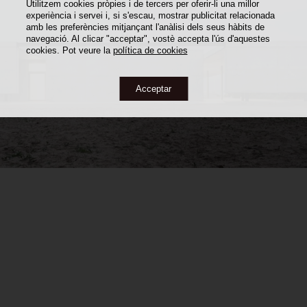
Utilitzem cookies pròpies i de tercers per oferir-li una millor
experiència i servei i, si s'escau, mostrar publicitat relacionada
amb les preferències mitjançant l'anàlisi dels seus hàbits de
navegació. Al clicar "acceptar", vostè accepta l'ús d'aquestes
cookies. Pot veure la
política de cookies
Acceptar