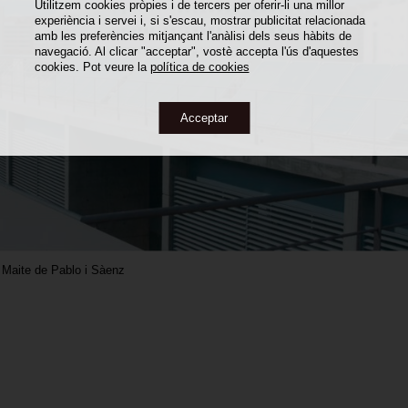
Utilitzem cookies pròpies i de tercers per oferir-li una millor
experiència i servei i, si s'escau, mostrar publicitat relacionada
amb les preferències mitjançant l'anàlisi dels seus hàbits de
navegació. Al clicar "acceptar", vostè accepta l'ús d'aquestes
cookies. Pot veure la
política de cookies
Acceptar
,
Maite de Pablo i Sàenz