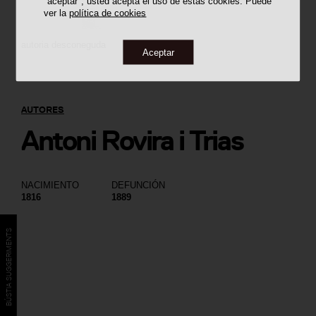
"aceptar", usted acepta el uso de estas cookies. Puede
ver la
política de cookies
autoria desconeguda
Aceptar
AUTORES
Antoni Rovira i Trias
NACIMIENTO
DEFUNCIÓN
1816
1889
BÚSTIA SUGGERIMENTS