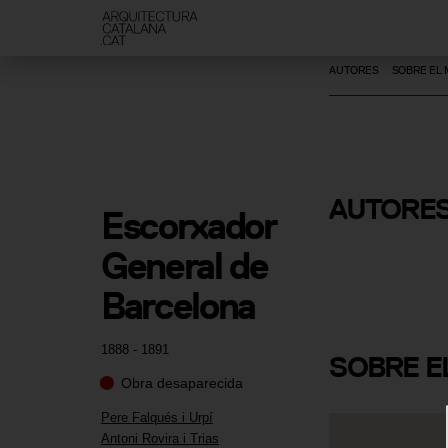
AUTORES
SOBRE EL
AUTORE
Escorxador 
Pere Falqué
General de 
Barcelona
1888 - 1891
SOBRE
E
Obra desaparecida
Pere Falqués i Urpí
Antoni Rovira i Trias