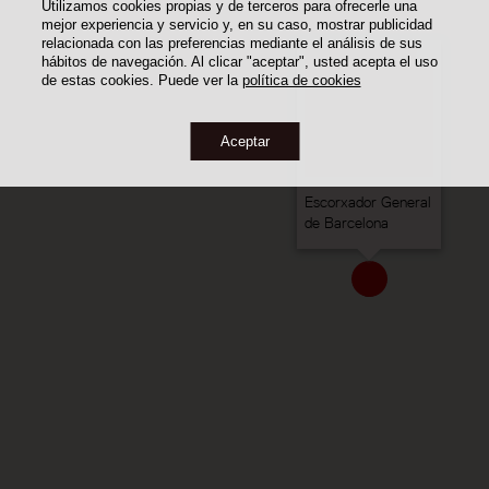
Utilizamos cookies propias y de terceros para ofrecerle una
mejor experiencia y servicio y, en su caso, mostrar publicidad
relacionada con las preferencias mediante el análisis de sus
hábitos de navegación. Al clicar "aceptar", usted acepta el uso
de estas cookies. Puede ver la
política de cookies
Aceptar
Escorxador General
de Barcelona