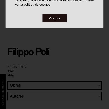
"aceptar", usted acepta el uso de estas cookies. Puede
ver la
política de cookies
Aceptar
Filippo Poli
NACIMIENTO
1978
Milà
BÚSTIA SUGGERIMENTS
Obras
Autores