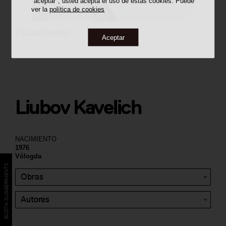
"aceptar", usted acepta el uso de estas cookies. Puede
ver la
política de cookies
©
Liubov Kavelich
Aceptar
Liubov Kavelich
NACIMIENTO
1976
Vólogda
BÚSTIA SUGGERIMENTS
Obras
Autores