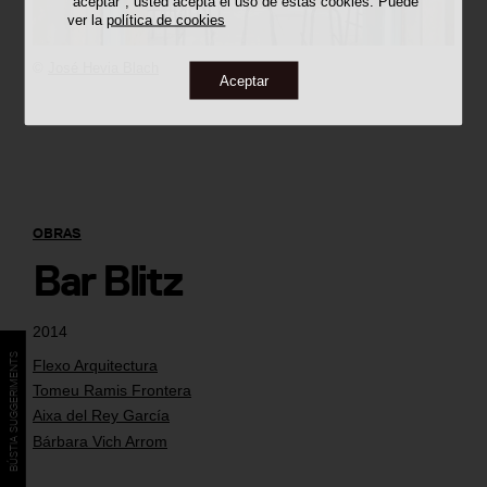
"aceptar", usted acepta el uso de estas cookies. Puede
ver la
política de cookies
©
José Hevia Blach
Aceptar
OBRAS
Bar Blitz
2014
BÚSTIA SUGGERIMENTS
Flexo Arquitectura
Tomeu Ramis Frontera
Aixa del Rey García
Bárbara Vich Arrom