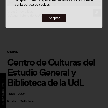
"aceptar", usted acepta el uso de estas cookies. Puede
ver la
política de cookies
©
José Hevia Blach
SOLICI
© Arxiu Històric del COAC
Aceptar
LA
IMAGE
OBRAS
Centro de Culturas del
Estudio General y
Biblioteca de la UdL
BÚSTIA SUGGERIMENTS
1998 - 2004
Kristian Gullichsen