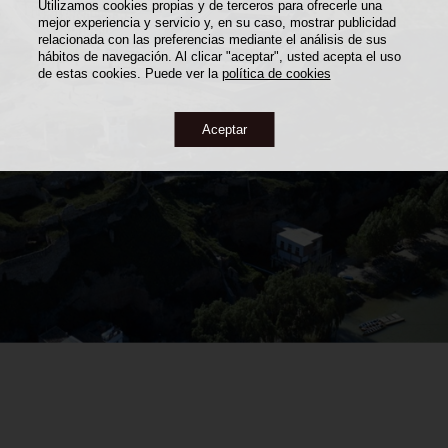
Utilizamos cookies propias y de terceros para ofrecerle una
mejor experiencia y servicio y, en su caso, mostrar publicidad
relacionada con las preferencias mediante el análisis de sus
hábitos de navegación. Al clicar "aceptar", usted acepta el uso
de estas cookies. Puede ver la
política de cookies
Aceptar