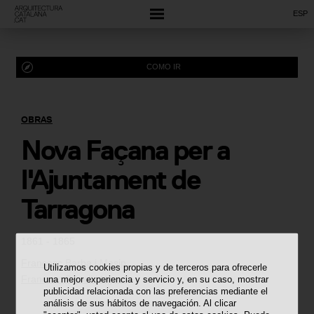
ESP
COMO IR
OBRAS
Nova Façana per a
l'Ajuntament de
Tarragona
1861 - 1865
Francesc Barba i Masip
Utilizamos cookies propias y de terceros para ofrecerle
Francesc Rosell i Uguet
una mejor experiencia y servicio y, en su caso, mostrar
publicidad relacionada con las preferencias mediante el
análisis de sus hábitos de navegación. Al clicar