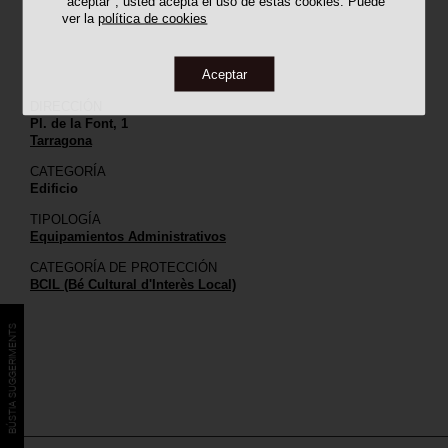
"aceptar", usted acepta el uso de estas cookies. Puede
ver la
política de cookies
Aceptar
DIRECCIÓN
Pl. de la Font, 1
Tarragona
CATEGORÍA
Edificio
TIPOLOGÍA
Equipamientos Administrativos
CATEGORÍA DE PROTECCIÓN
BCIL (Bé Cultural d'Interès Local)
BÚSTIA SUGGERIMENTS