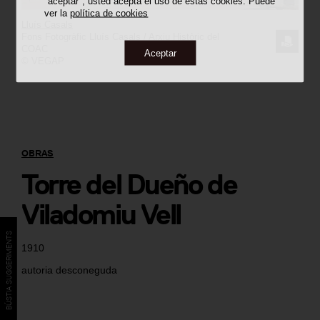
"aceptar", usted acepta el uso de estas cookies. Puede
ver la
política de cookies
Lluís Casals
Fons Fotogràfic Lluís Casals / Arxiu Històric del
SOLICI
COAC
Aceptar
© VEGAP
LA
IMAGE
OBRAS
Torre del Dueño de
Viladomiu Vell
BÚSTIA SUGGERIMENTS
1910
autoria desconeguda