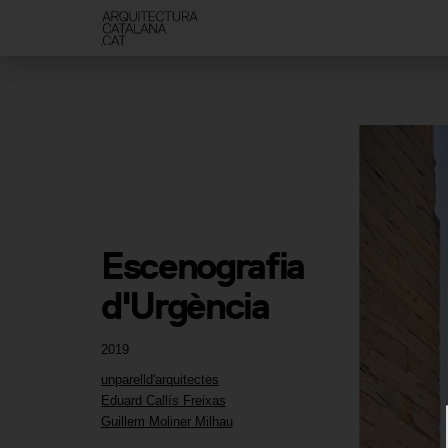
Escenografia 
d'Urgència
2019
unparelld'arquitectes
Eduard Callís Freixas
Guillem Moliner Milhau