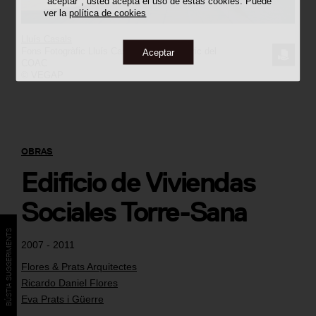
"aceptar", usted acepta el uso de estas cookies. Puede
ver la
política de cookies
Lluís Casals
Fons Fotogràfic Lluís Casals / Arxiu Històric del
Aceptar
SOLICI
COAC
© VEGAP
LA
IMAGE
OBRAS
Edificio de Viviendas
Sociales Torre-Sana
BÚSTIA SUGGERIMENTS
2007 - 2011
Flores & Prats Arquitectes
Ricardo Daniel Flores
Eva Prats i Güerre