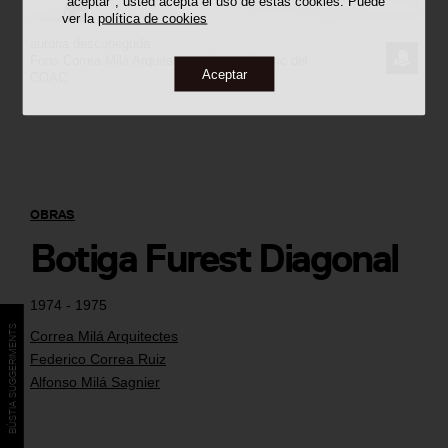
"aceptar", usted acepta el uso de estas cookies. Puede
ver la
política de cookies
autoria desconeguda
SOLICI
Fons Correa Milá Arquitectes / Arxiu Històric del
Aceptar
COAC
LA
IMAGE
OBRAS
Botiga Furest Diagonal
1974 - 1975
BÚSTIA SUGGERIMENTS
Correa Milá Arquitectes
Federico Correa Ruiz
Alfonso Milá Sagnier