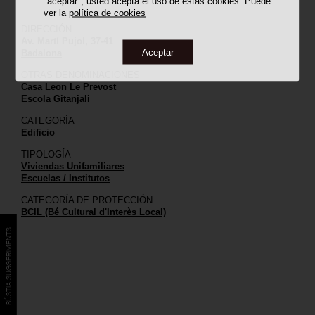
"aceptar", usted acepta el uso de estas cookies. Puede
ver la
política de cookies
DIRECCIÓN
Av. Martí Pujol, 37-41
Aceptar
Badalona
OTRAS DENOMINACIONES
Casa Leon Le Prevost
Escola Gitanjali
CATEGORÍA
Edificio
TIPOLOGÍA
Viviendas Unifamiliares
Escuelas / Institutos
CATEGORÍA DE PROTECCIÓN
BCIL (Bé Cultural d'Interès Local)
BÚSTIA SUGGERIMENTS