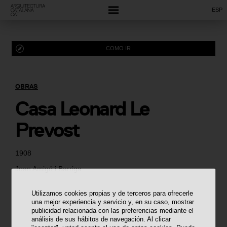
ESP
COMO IR
OBRAS
Casa Leonard Le
Prevost
1908
Joan Amigó i Barriga
Utilizamos cookies propias y de terceros para ofrecerle
una mejor experiencia y servicio y, en su caso, mostrar
publicidad relacionada con las preferencias mediante el
análisis de sus hábitos de navegación. Al clicar