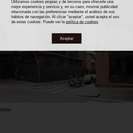
Utilizamos cookies propias y de terceros para ofrecerle una
mejor experiencia y servicio y, en su caso, mostrar publicidad
relacionada con las preferencias mediante el análisis de sus
hábitos de navegación. Al clicar "aceptar", usted acepta el uso
de estas cookies. Puede ver la
política de cookies
Aceptar
avarlaz