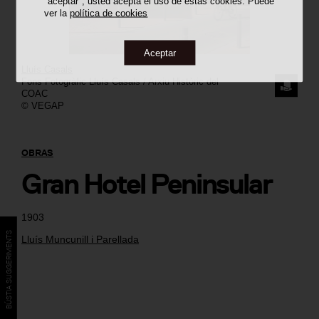
"aceptar", usted acepta el uso de estas cookies. Puede
ver la
política de cookies
Aceptar
Lluís Casals
Fons Fotogràfic Lluís Casals / Arxiu Històric del
SOLICI
COAC
© VEGAP
LA
IMAGE
OBRAS
Gran Hotel Peninsular
1903
BÚSTIA SUGGERIMENTS
Lluís Muncunill i Parellada