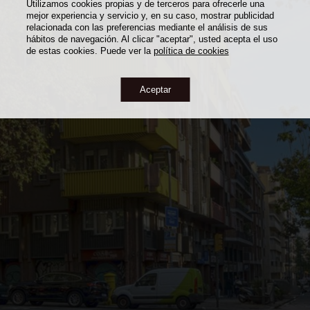
Utilizamos cookies propias y de terceros para ofrecerle una
mejor experiencia y servicio y, en su caso, mostrar publicidad
relacionada con las preferencias mediante el análisis de sus
hábitos de navegación. Al clicar "aceptar", usted acepta el uso
de estas cookies. Puede ver la
política de cookies
Aceptar