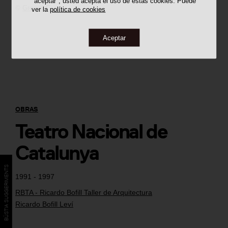
"aceptar", usted acepta el uso de estas cookies. Puede
©
Gregori Civera
ver la
política de cookies
Aceptar
OBRAS
Teatro Nacional de
Catalunya
BÚSTIA SUGGERIMENTS
1991 - 1997
RBTA - Ricardo Bofill Taller de Arquitectura
Ricardo Bofill Leví