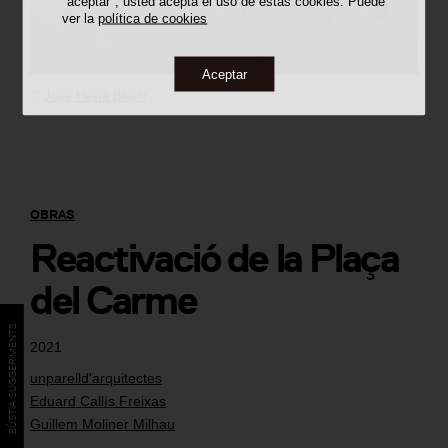
"aceptar", usted acepta el uso de estas cookies. Puede
ver la
política de cookies
Aceptar
©
José Hevia Blach
OBRAS
Reactivació de la Plaça
del Carme
BÚSTIA SUGGERIMENTS
2021
unparelld'arquitectes
Eduard Callís Freixas
Guillem Moliner Milhau