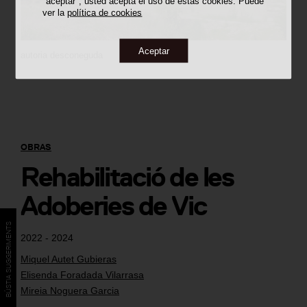
"aceptar", usted acepta el uso de estas cookies. Puede
ver la
política de cookies
Aceptar
autoria desconeguda
OBRAS
Rehabilitació de les
Adoberies de Vic
BÚSTIA SUGGERIMENTS
2022 - 2024
Miquel Autet Gubieras
Elisenda Foradada Vilarrasa
Mireia Noguera Garcia