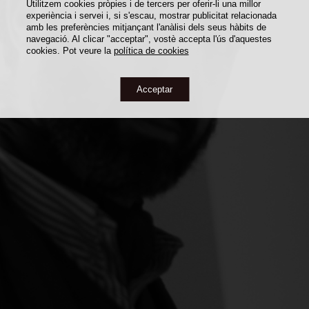
Utilitzem cookies pròpies i de tercers per oferir-li una millor
experiència i servei i, si s'escau, mostrar publicitat relacionada
amb les preferències mitjançant l'anàlisi dels seus hàbits de
navegació. Al clicar "acceptar", vostè accepta l'ús d'aquestes
cookies. Pot veure la
política de cookies
Acceptar