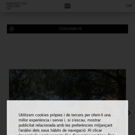
CAT
COM ANAR-HI
Utilitzem cookies pròpies i de tercers per oferir-li una
millor experiència i servei i, si s'escau, mostrar
publicitat relacionada amb les preferències mitjançant
l'anàlisi dels seus hàbits de navegació. Al clicar