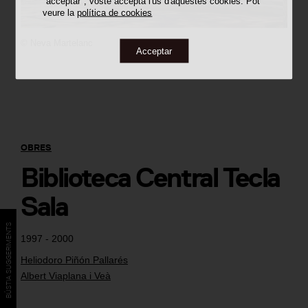
"acceptar", vostè accepta l'ús d'aquestes cookies. Pot
veure la
política de cookies
©
Neva Martelanc
Acceptar
OBRES
Biblioteca Central Tecla
Sala
BÚSTIA SUGGERIMENTS
1997 - 2000
Heliodoro Piñón Pallarés
Albert Viaplana i Veà