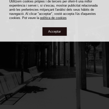
Utilitzem cookies pròpies i de tercers per oferir-li una millor
experiència i servei i, si s'escau, mostrar publicitat relacionada
amb les preferències mitjançant l'anàlisi dels seus hàbits de
navegació. Al clicar "acceptar", vostè accepta l'ús d'aquestes
cookies. Pot veure la
política de cookies
Acceptar