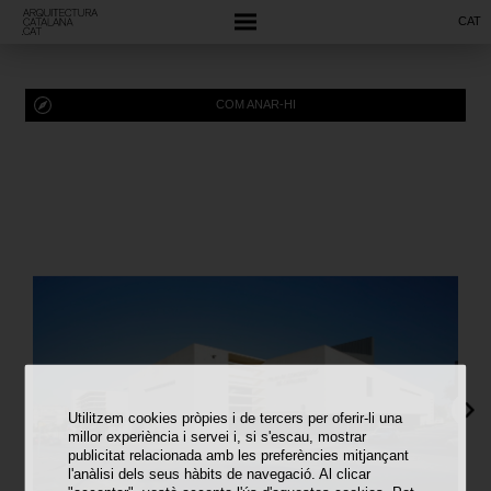
CAT
COM ANAR-HI
Utilitzem cookies pròpies i de tercers per oferir-li una
millor experiència i servei i, si s'escau, mostrar
publicitat relacionada amb les preferències mitjançant
l'anàlisi dels seus hàbits de navegació. Al clicar