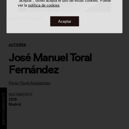
"aceptar", usted acepta el uso de estas cookies. Puede
ver la
política de cookies
autoria desconeguda
Aceptar
AUTORES
José Manuel Toral
Fernández
Peris+Toral Arquitectes
NACIMIENTO
BÚSTIA SUGGERIMENTS
1978
Madrid