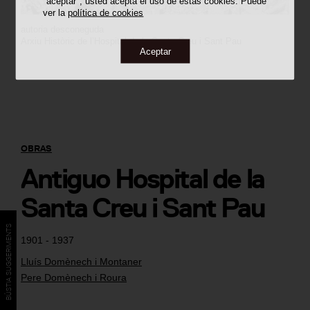
"aceptar", usted acepta el uso de estas cookies. Puede
ver la
política de cookies
autoria desconeguda
Arxiu Històric de l’Hospital de la Santa Creu i Sant Pau
Aceptar
OBRAS
Antiguo Hospital de la
Santa Creu i Sant Pau
BÚSTIA SUGGERIMENTS
1901 - 1937
Lluís Domènech i Montaner
Pere Domènech i Roura