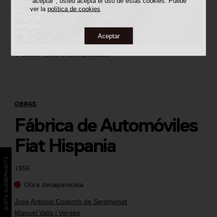
"aceptar", usted acepta el uso de estas cookies. Puede
ver la
política de cookies
Aceptar
©
Laviña - de la Villa Arquitectura
OBRAS
Fábrica de Automóviles
Fiat Hispania
BÚSTIA SUGGERIMENTS
1956
Obra desaparecida
José Antonio Coderch de Sentmenat
Manuel Valls i Vergés