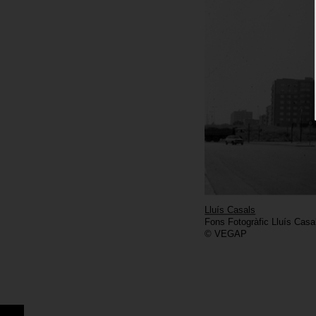
Lluís Casals
Fons Fotogràfic Lluís Casa
© VEGAP