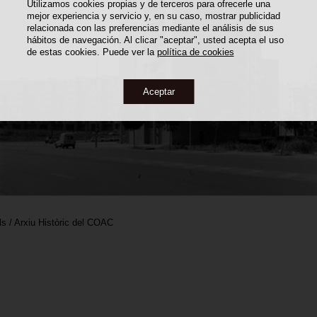
Utilizamos cookies propias y de terceros para ofrecerle una
mejor experiencia y servicio y, en su caso, mostrar publicidad
relacionada con las preferencias mediante el análisis de sus
hábitos de navegación. Al clicar "aceptar", usted acepta el uso
de estas cookies. Puede ver la
política de cookies
Aceptar
ls / Arxiu Històric del COAC