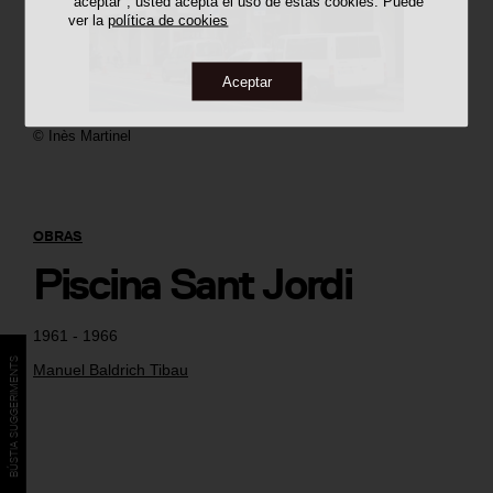
"aceptar", usted acepta el uso de estas cookies. Puede
ver la
política de cookies
Aceptar
©
Inès Martinel
OBRAS
Piscina Sant Jordi
1961 - 1966
BÚSTIA SUGGERIMENTS
Manuel Baldrich Tibau