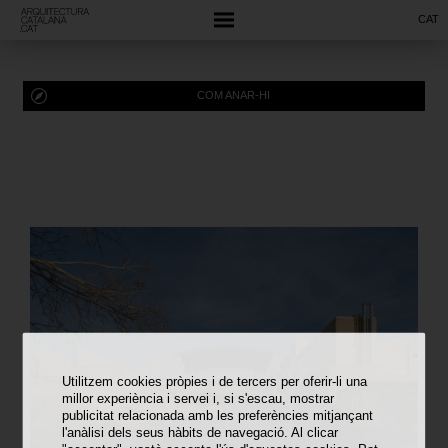
CAT
COM ANAR-HI
Utilitzem cookies pròpies i de tercers per oferir-li una
millor experiència i servei i, si s'escau, mostrar
publicitat relacionada amb les preferències mitjançant
l'anàlisi dels seus hàbits de navegació. Al clicar