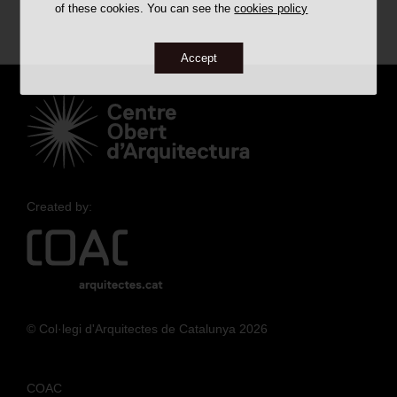
of these cookies. You can see the
cookies policy
Acknowledgements
Accept
ALL WORKS
AWARDED
CATALOGED
DISAPPEARED
Created by:
BÚSTIA SUGGERIMENTS
© Col·legi d'Arquitectes de Catalunya 2026
COAC