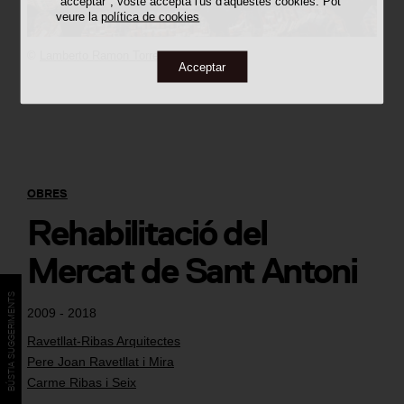
"acceptar", vostè accepta l'ús d'aquestes cookies. Pot
veure la
política de cookies
©
Lamberto Ramon Torres
Acceptar
OBRES
Rehabilitació del
Mercat de Sant Antoni
BÚSTIA SUGGERIMENTS
2009 - 2018
Ravetllat-Ribas Arquitectes
Pere Joan Ravetllat i Mira
Carme Ribas i Seix