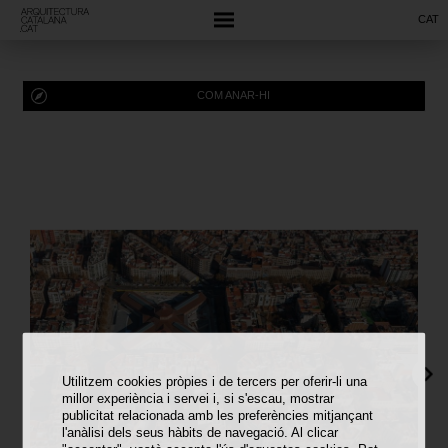
CAT
COM ANAR-HI
Utilitzem cookies pròpies i de tercers per oferir-li una
millor experiència i servei i, si s'escau, mostrar
publicitat relacionada amb les preferències mitjançant
l'anàlisi dels seus hàbits de navegació. Al clicar