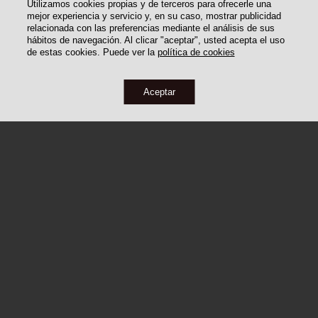
Utilizamos cookies propias y de terceros para ofrecerle una
mejor experiencia y servicio y, en su caso, mostrar publicidad
relacionada con las preferencias mediante el análisis de sus
hábitos de navegación. Al clicar "aceptar", usted acepta el uso
de estas cookies. Puede ver la
política de cookies
Aceptar